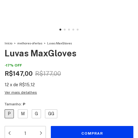
Início
>
melhores-ofertas
>
Luvas MaxGloves
Luvas MaxGloves
-
17
%
OFF
R$147,00
R$177,00
12
x
de
R$15,12
Ver mais detalhes
Tamanho:
P
P
M
G
GG