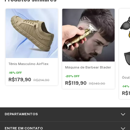
Tênis Masculino AirFlex
Máquina de Barbear Blader
-
16
%
OFF
-
20
%
OFF
Ócul
R$179,90
R$214,90
R$119,90
R$149,90
-
14
%
R$
DEPARTAMENTOS
ENTRE EM CONTATO