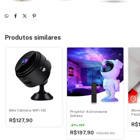
Produtos similares
Mini Câmera WiFi HD
Move
Projetor Astronauta
Fáci
Galaxy
R$127,90
R$
-
21
%
OFF
R$197,90
R$249,90